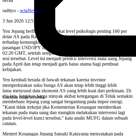
berita
radityo
-
octaNews
3 Jun 2026 12:51
WIB
Yen Jepang berfluktuasi di dekat level psikologis penting 160 per
dolar AS pada Rabu, menumbuhkan kewaspadaan pedagang
terhadap kemungkinan intervensi oleh otoritas Tokyo.
pasangan USD/JPY diperdagangkan datar di sekitar 159,9 yen pada
02:20 GMT, setelah sempat menyentuh ambang batas 160 dalam
sesi tersebut. Level ini menjadi pemicu intervensi mata uang Jepang
pada April dan tetap menjadi garis batas utama bagi pembuat
kebijakan.
Yen kembali berada di bawah tekanan karena investor
memperkirakan suku bunga AS akan tetap lebih tinggi lebih
lama menyusul data ekonomi AS yang lebih kuat dari perkiraan. Di
sisi lain, lonjakan harga minyak akibat ketegangan di Teluk semakin
Gambar tidak tersedia
membebani Jepang yang sangat bergantung pada impor energi.
"Kami tidak terkejut jika Kementerian Keuangan memberikan
tekanan pada mata uang dan mungkin melakukan intervensi lagi
pada level-level kunci tersebut," kata analis MUFG dalam sebuah
catatan.
Menteri Keuangan Jepang Satsuki Katayama menyatakan pada