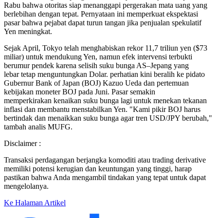
Rabu bahwa otoritas siap menanggapi pergerakan mata uang yang
berlebihan dengan tepat. Pernyataan ini memperkuat ekspektasi
pasar bahwa pejabat dapat turun tangan jika penjualan spekulatif
Yen meningkat.
Sejak April, Tokyo telah menghabiskan rekor 11,7 triliun yen ($73
miliar) untuk mendukung Yen, namun efek intervensi terbukti
berumur pendek karena selisih suku bunga AS–Jepang yang
lebar tetap menguntungkan Dolar. perhatian kini beralih ke pidato
Gubernur Bank of Japan (BOJ) Kazuo Ueda dan pertemuan
kebijakan moneter BOJ pada Juni. Pasar semakin
memperkirakan kenaikan suku bunga lagi untuk menekan tekanan
inflasi dan membantu menstabilkan Yen. "Kami pikir BOJ harus
bertindak dan menaikkan suku bunga agar tren USD/JPY berubah,"
tambah analis MUFG.
Disclaimer :
Transaksi perdagangan berjangka komoditi atau trading derivative
memiliki potensi kerugian dan keuntungan yang tinggi, harap
pastikan bahwa Anda mengambil tindakan yang tepat untuk dapat
mengelolanya.
Ke Halaman Artikel