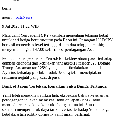
berita
agung
-
octaNews
9 Jul 2025 11:22
WIB
Mata uang Yen Jepang (JPY) kembali mengalami tekanan hebat
untuk hari ketiga berturut-turut pada Rabu ini. Pasangan USD/JPY
berhasil menembus level tertinggi dalam dua minggu terakhir,
menyentuh angka 147.00 selama sesi perdagangan Asia.
Pemicu utama pelemahan Yen adalah kekhawatiran pasar terhadap
dampak ekonomi dari kebijakan tarif agresif Presiden AS Donald
Trump. Ancaman tarif 25% yang akan diberlakukan mulai 1
Agustus terhadap produk-produk Jepang telah menciptakan
sentimen negatif yang kuat di pasar.
Bank of Japan Tertekan, Kenaikan Suku Bunga Tertunda
Yang lebih mengkhawatirkan lagi, ekspektasi bahwa ketegangan
perdagangan ini akan memaksa Bank of Japan (BoJ) untuk
menunda rencana kenaikan suku bunga tahun ini. Situasi ini
semakin memperburuk daya tarik investasi terhadap Yen di tengah
ketidakpastian politik domestik yang masih berlanjut.