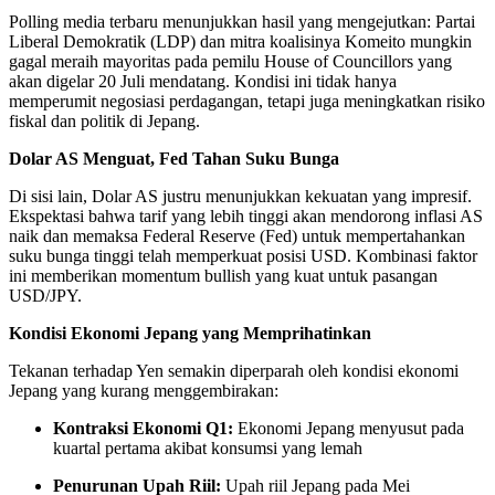
Polling media terbaru menunjukkan hasil yang mengejutkan: Partai
Liberal Demokratik (LDP) dan mitra koalisinya Komeito mungkin
gagal meraih mayoritas pada pemilu House of Councillors yang
akan digelar 20 Juli mendatang. Kondisi ini tidak hanya
memperumit negosiasi perdagangan, tetapi juga meningkatkan risiko
fiskal dan politik di Jepang.
Dolar AS Menguat, Fed Tahan Suku Bunga
Di sisi lain, Dolar AS justru menunjukkan kekuatan yang impresif.
Ekspektasi bahwa tarif yang lebih tinggi akan mendorong inflasi AS
naik dan memaksa Federal Reserve (Fed) untuk mempertahankan
suku bunga tinggi telah memperkuat posisi USD. Kombinasi faktor
ini memberikan momentum bullish yang kuat untuk pasangan
USD/JPY.
Kondisi Ekonomi Jepang yang Memprihatinkan
Tekanan terhadap Yen semakin diperparah oleh kondisi ekonomi
Jepang yang kurang menggembirakan:
Kontraksi Ekonomi Q1:
Ekonomi Jepang menyusut pada
kuartal pertama akibat konsumsi yang lemah
Penurunan Upah Riil:
Upah riil Jepang pada Mei