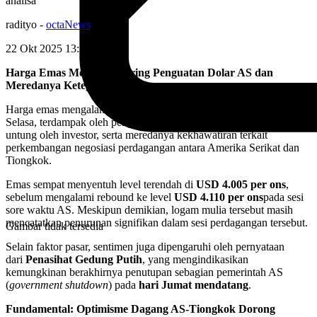
analisa
radityo
-
octaNews
22 Okt 2025 13:29
WIB
Harga Emas Melemah Seiring Penguatan Dolar AS dan
Meredanya Ketegangan Perdagangan
Harga emas mengalami penurunan tajam pada perdagangan hari
Selasa, terdampak oleh penguatan nilai tukar Dolar AS, aksi ambil
untung oleh investor, serta meredanya kekhawatiran terkait
perkembangan negosiasi perdagangan antara Amerika Serikat dan
Tiongkok.
Emas sempat menyentuh level terendah di
USD 4.005 per ons
,
sebelum mengalami rebound ke level
USD 4.110 per ons
pada sesi
sore waktu AS. Meskipun demikian, logam mulia tersebut masih
mencatatkan penurunan signifikan dalam sesi perdagangan tersebut.
Gambar tidak tersedia
Selain faktor pasar, sentimen juga dipengaruhi oleh pernyataan
dari
Penasihat Gedung Putih
, yang mengindikasikan
kemungkinan berakhirnya penutupan sebagian pemerintah AS
(
government shutdown
) pada
hari Jumat mendatang
.
Fundamental: Optimisme Dagang AS-Tiongkok Dorong