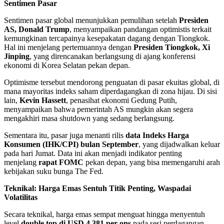
Sentimen Pasar
Sentimen pasar global menunjukkan pemulihan setelah
Presiden
AS, Donald Trump
, menyampaikan pandangan optimistis terkait
kemungkinan tercapainya kesepakatan dagang dengan Tiongkok.
Hal ini menjelang pertemuannya dengan
Presiden Tiongkok, Xi
Jinping
, yang direncanakan berlangsung di ajang konferensi
ekonomi di Korea Selatan pekan depan.
Optimisme tersebut mendorong penguatan di pasar ekuitas global, di
mana mayoritas indeks saham diperdagangkan di zona hijau. Di sisi
lain,
Kevin Hassett
, penasihat ekonomi Gedung Putih,
menyampaikan bahwa pemerintah AS mungkin akan segera
mengakhiri masa shutdown yang sedang berlangsung.
Sementara itu, pasar juga menanti rilis
data Indeks Harga
Konsumen (IHK/CPI) bulan September
, yang dijadwalkan keluar
pada hari Jumat. Data ini akan menjadi indikator penting
menjelang
rapat FOMC
pekan depan, yang bisa memengaruhi arah
kebijakan suku bunga The Fed.
Teknikal: Harga Emas Sentuh Titik Penting, Waspadai
Volatilitas
Secara teknikal, harga emas sempat menguat hingga menyentuh
level
double top di USD 4.381 per ons
pada sesi perdagangan