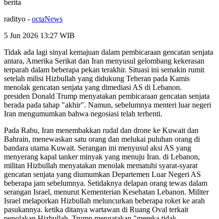
berita
radityo
-
octaNews
5 Jun 2026 13:27
WIB
Tidak ada lagi sinyal kemajuan dalam pembicaraan gencatan senjata
antara, Amerika Serikat dan Iran menyusul gelombang kekerasan
terparah dalam beberapa pekan terakhir. Situasi ini semakin rumit
setelah milisi Hizbullah yang didukung Teheran pada Kamis
menolak gencatan senjata yang dimediasi AS di Lebanon.
presiden Donald Trump menyatakan pembicaraan gencatan senjata
berada pada tahap "akhir". Namun, sebelumnya menteri luar negeri
Iran mengumumkan bahwa negosiasi telah terhenti.
Pada Rabu, Iran menembakkan rudal dan drone ke Kuwait dan
Bahrain, menewaskan satu orang dan melukai puluhan orang di
bandara utama Kuwait. Serangan ini menyusul aksi AS yang
menyerang kapal tanker minyak yang menuju Iran. di Lebanon,
militan Hizbullah menyatakan menolak mematuhi syarat-syarat
gencatan senjata yang diumumkan Departemen Luar Negeri AS
beberapa jam sebelumnya. Setidaknya delapan orang tewas dalam
serangan Israel, menurut Kementerian Kesehatan Lebanon. Militer
Israel melaporkan Hizbullah meluncurkan beberapa roket ke arah
pasukannya. ketika ditanya wartawan di Ruang Oval terkait
penolakan Hizbullah, Trump mengatakan "mereka tidak