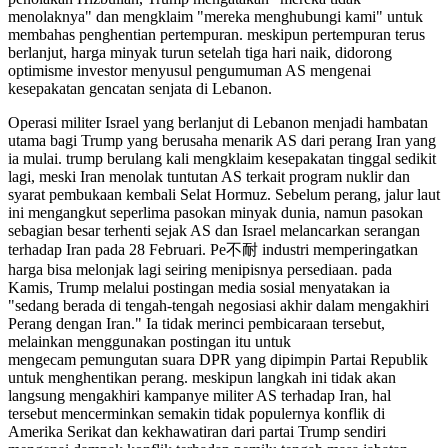
menolaknya" dan mengklaim "mereka menghubungi kami" untuk
membahas penghentian pertempuran. meskipun pertempuran terus
berlanjut, harga minyak turun setelah tiga hari naik, didorong
optimisme investor menyusul pengumuman AS mengenai
kesepakatan gencatan senjata di Lebanon.
Operasi militer Israel yang berlanjut di Lebanon menjadi hambatan
utama bagi Trump yang berusaha menarik AS dari perang Iran yang
ia mulai. trump berulang kali mengklaim kesepakatan tinggal sedikit
lagi, meski Iran menolak tuntutan AS terkait program nuklir dan
syarat pembukaan kembali Selat Hormuz. Sebelum perang, jalur laut
ini mengangkut seperlima pasokan minyak dunia, namun pasokan
sebagian besar terhenti sejak AS dan Israel melancarkan serangan
terhadap Iran pada 28 Februari. Pe不耐 industri memperingatkan
harga bisa melonjak lagi seiring menipisnya persediaan. pada
Kamis, Trump melalui postingan media sosial menyatakan ia
"sedang berada di tengah-tengah negosiasi akhir dalam mengakhiri
Perang dengan Iran." Ia tidak merinci pembicaraan tersebut,
melainkan menggunakan postingan itu untuk
mengecam pemungutan suara DPR yang dipimpin Partai Republik
untuk menghentikan perang. meskipun langkah ini tidak akan
langsung mengakhiri kampanye militer AS terhadap Iran, hal
tersebut mencerminkan semakin tidak populernya konflik di
Amerika Serikat dan kekhawatiran dari partai Trump sendiri