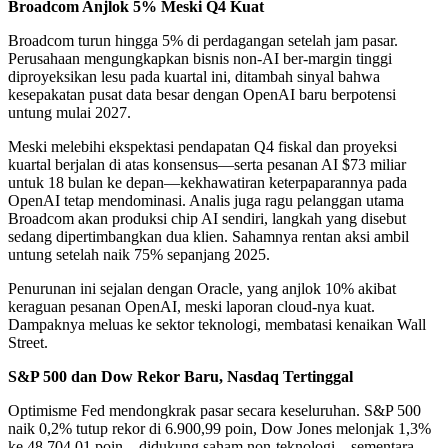
Broadcom Anjlok 5% Meski Q4 Kuat
Broadcom turun hingga 5% di perdagangan setelah jam pasar.
Perusahaan mengungkapkan bisnis non-AI ber-margin tinggi
diproyeksikan lesu pada kuartal ini, ditambah sinyal bahwa
kesepakatan pusat data besar dengan OpenAI baru berpotensi
untung mulai 2027.
Meski melebihi ekspektasi pendapatan Q4 fiskal dan proyeksi
kuartal berjalan di atas konsensus—serta pesanan AI $73 miliar
untuk 18 bulan ke depan—kekhawatiran keterpaparannya pada
OpenAI tetap mendominasi. Analis juga ragu pelanggan utama
Broadcom akan produksi chip AI sendiri, langkah yang disebut
sedang dipertimbangkan dua klien. Sahamnya rentan aksi ambil
untung setelah naik 75% sepanjang 2025.
Penurunan ini sejalan dengan Oracle, yang anjlok 10% akibat
keraguan pesanan OpenAI, meski laporan cloud-nya kuat.
Dampaknya meluas ke sektor teknologi, membatasi kenaikan Wall
Street.
S&P 500 dan Dow Rekor Baru, Nasdaq Tertinggal
Optimisme Fed mendongkrak pasar secara keseluruhan. S&P 500
naik 0,2% tutup rekor di 6.900,99 poin, Dow Jones melonjak 1,3%
ke 48.704,01 poin—didukung saham non-teknologi—sementara