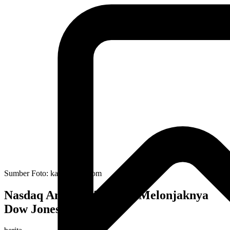
Sumber Foto:
kabarbursa.com
Nasdaq Anjlok Di tengah Melonjaknya
Dow Jones dan S&P