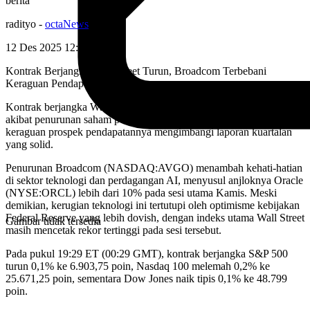
berita
radityo
-
octaNews
12 Des 2025 12:54
WIB
Kontrak Berjangka Wall Street Turun, Broadcom Terbebani
Keraguan Pendapatan AI
Kontrak berjangka Wall Street merosot pada Kamis malam, terutama
akibat penurunan saham pembuat chip AI Broadcom setelah
keraguan prospek pendapatannya mengimbangi laporan kuartalan
yang solid.
Penurunan Broadcom (NASDAQ:AVGO) menambah kehati-hatian
di sektor teknologi dan perdagangan AI, menyusul anjloknya Oracle
(NYSE:ORCL) lebih dari 10% pada sesi utama Kamis. Meski
demikian, kerugian teknologi ini tertutupi oleh optimisme kebijakan
Federal Reserve yang lebih dovish, dengan indeks utama Wall Street
Gambar tidak tersedia
masih mencetak rekor tertinggi pada sesi tersebut.
Pada pukul 19:29 ET (00:29 GMT), kontrak berjangka S&P 500
turun 0,1% ke 6.903,75 poin, Nasdaq 100 melemah 0,2% ke
25.671,25 poin, sementara Dow Jones naik tipis 0,1% ke 48.799
poin.