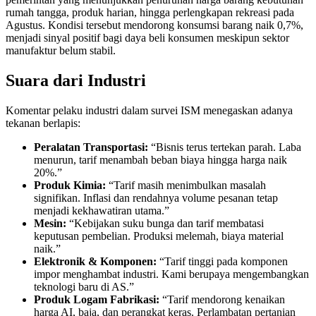
rumah tangga, produk harian, hingga perlengkapan rekreasi pada
Agustus. Kondisi tersebut mendorong konsumsi barang naik 0,7%,
menjadi sinyal positif bagi daya beli konsumen meskipun sektor
manufaktur belum stabil.
Suara dari Industri
Komentar pelaku industri dalam survei ISM menegaskan adanya
tekanan berlapis:
Peralatan Transportasi:
“Bisnis terus tertekan parah. Laba
menurun, tarif menambah beban biaya hingga harga naik
20%.”
Produk Kimia:
“Tarif masih menimbulkan masalah
signifikan. Inflasi dan rendahnya volume pesanan tetap
menjadi kekhawatiran utama.”
Mesin:
“Kebijakan suku bunga dan tarif membatasi
keputusan pembelian. Produksi melemah, biaya material
naik.”
Elektronik & Komponen:
“Tarif tinggi pada komponen
impor menghambat industri. Kami berupaya mengembangkan
teknologi baru di AS.”
Produk Logam Fabrikasi:
“Tarif mendorong kenaikan
harga AI, baja, dan perangkat keras. Perlambatan pertanian