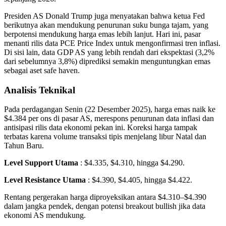
Presiden AS Donald Trump juga menyatakan bahwa ketua Fed
berikutnya akan mendukung penurunan suku bunga tajam, yang
berpotensi mendukung harga emas lebih lanjut. Hari ini, pasar
menanti rilis data PCE Price Index untuk mengonfirmasi tren inflasi.
Di sisi lain, data GDP AS yang lebih rendah dari ekspektasi (3,2%
dari sebelumnya 3,8%) diprediksi semakin menguntungkan emas
sebagai aset safe haven.
Analisis Teknikal
Pada perdagangan Senin (22 Desember 2025), harga emas naik ke
$4.384 per ons di pasar AS, merespons penurunan data inflasi dan
antisipasi rilis data ekonomi pekan ini. Koreksi harga tampak
terbatas karena volume transaksi tipis menjelang libur Natal dan
Tahun Baru.
Level Support Utama
: $4.335, $4.310, hingga $4.290.
Level Resistance Utama
: $4.390, $4.405, hingga $4.422.
Rentang pergerakan harga diproyeksikan antara $4.310–$4.390
dalam jangka pendek, dengan potensi breakout bullish jika data
ekonomi AS mendukung.