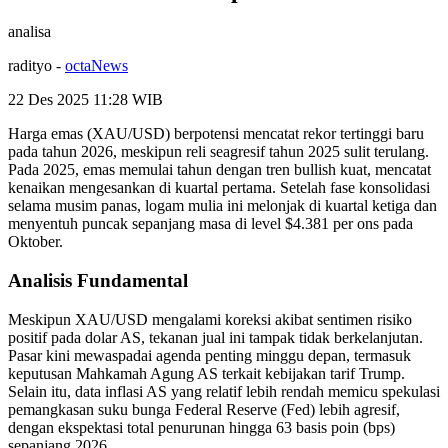
analisa
radityo
-
octaNews
22 Des 2025 11:28
WIB
Harga emas (XAU/USD) berpotensi mencatat rekor tertinggi baru
pada tahun 2026, meskipun reli seagresif tahun 2025 sulit terulang.
Pada 2025, emas memulai tahun dengan tren bullish kuat, mencatat
kenaikan mengesankan di kuartal pertama. Setelah fase konsolidasi
selama musim panas, logam mulia ini melonjak di kuartal ketiga dan
menyentuh puncak sepanjang masa di level $4.381 per ons pada
Oktober.
Analisis Fundamental
Meskipun XAU/USD mengalami koreksi akibat sentimen risiko
positif pada dolar AS, tekanan jual ini tampak tidak berkelanjutan.
Pasar kini mewaspadai agenda penting minggu depan, termasuk
keputusan Mahkamah Agung AS terkait kebijakan tarif Trump.
Selain itu, data inflasi AS yang relatif lebih rendah memicu spekulasi
pemangkasan suku bunga Federal Reserve (Fed) lebih agresif,
dengan ekspektasi total penurunan hingga 63 basis poin (bps)
sepanjang 2026.