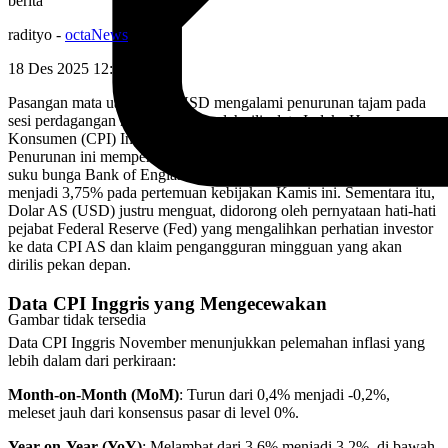
berita
radityo
-
octaNews
18 Des 2025 12:52
WIB
Pasangan mata uang GBP/USD mengalami penurunan tajam pada
sesi perdagangan hari ini, dipicu oleh rilis data Indeks Harga
Konsumen (CPI) Inggris November yang jauh di bawah ekspektasi.
Penurunan ini memperkuat spekulasi pasar terhadap pemotongan
suku bunga Bank of England (BoE) sebesar 25 basis poin (bps)
menjadi 3,75% pada pertemuan kebijakan Kamis ini. Sementara itu,
Dolar AS (USD) justru menguat, didorong oleh pernyataan hati-hati
pejabat Federal Reserve (Fed) yang mengalihkan perhatian investor
ke data CPI AS dan klaim pengangguran mingguan yang akan
dirilis pekan depan.
Data CPI Inggris yang Mengecewakan
Gambar tidak tersedia
Data CPI Inggris November menunjukkan pelemahan inflasi yang
lebih dalam dari perkiraan:
Month-on-Month (MoM)
: Turun dari 0,4% menjadi -0,2%,
meleset jauh dari konsensus pasar di level 0%.
Year-on-Year (YoY)
: Melambat dari 3,6% menjadi 3,2%, di bawah