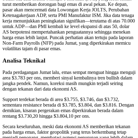
turut memberikan dorongan bagi emas di awal pekan. Ke depan,
pasar akan mencermati data Lowongan Kerja JOLTS, Perubahan
Ketenagakerjaan ADP, serta PMI Manufaktur ISM. Jika data tenaga
kerja menunjukkan peningkatan signifikan—terutama di atas 70.000
untuk ADP—dan PMI kembali ke level ekspansi di atas 50, dolar
AS berpotensi mempertahankan penguatannya sehingga menekan
harga emas lebih lanjut. Puncak perhatian akan tertuju pada laporan
Non-Farm Payrolls (NFP) pada Jumat, yang diperkirakan memicu
volatilitas tajam di pasar emas.
Analisa Teknikal
Pada perdagangan Jumat lalu, emas sempat menguat hingga menguji
area $3.783 per ons, memberi sinyal kembalinya tren bullish dalam
jangka pendek. Namun, koreksi masih mungkin terjadi seiring
dengan tekanan dari data ekonomi AS.
Support terdekat berada di area $3.755, $3.746, dan $3.732,
sementara resistance berada di $3.785, $3.804, dan $3.816. Dengan
demikian, kisaran pergerakan emas diperkirakan berada dalam
rentang $3.730,20 hingga $3.804,10 per ons.
Secara keseluruhan, meski data ekonomi AS memberikan tekanan
pada harga emas, faktor geopolitik yang terus berkembang tetap
menjadi penopang, membatasi potensi penurunan yang lebih dalam.