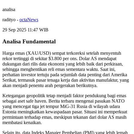
analisa
radityo
-
octaNews
29 Sep 2025 11:47
WIB
Analisa Fundamental
Harga emas (XAU/USD) sempat terkoreksi setelah menyentuh
rekor tertinggi di sekitar $3.800 per ons. Dolar AS mendapat
dukungan dari rilis data ekonomi yang lebih baik dari perkiraan,
sehingga menghentikan reli emas sementara waktu. Saat ini,
perhatian investor tertuju pada sejumlah data penting dari Amerika
Serikat, termasuk pasar tenaga kerja dan aktivitas manufaktur, yang
akan menjadi penentu arah pergerakan berikutnya.
Ketegangan geopolitik tetap menjadi faktor pendukung bagi emas
sebagai aset safe haven. Berita terbaru mengenai pasukan NATO
yang mencegat tiga jet tempur MiG-31 Rusia di wilayah udara
Estonia meningkatkan kewaspadaan pasar. Situasi ini memperkuat
permintaan terhadap emas, meskipun tekanan dari dolar AS masih
membatasi kenaikan.
Selain itu, data Indeks Manajer Pembelian (PMI) yang lebih lemah