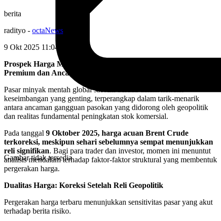
berita
radityo
-
octaNews
9 Okt 2025 11:04
WIB
Prospek Harga Mentah: Pertempuran Sengit Antara Fear
Premium dan Ancaman Surplus 2026
Pasar minyak mentah global saat ini berada dalam kondisi
keseimbangan yang genting, terperangkap dalam tarik-menarik
antara ancaman gangguan pasokan yang didorong oleh geopolitik
dan realitas fundamental peningkatan stok komersial.
Pada tanggal
9 Oktober 2025, harga acuan Brent Crude
terkoreksi, meskipun sehari sebelumnya sempat menunjukkan
reli signifikan
. Bagi para trader dan investor, momen ini menuntut
Gambar tidak tersedia
analisis mendalam terhadap faktor-faktor struktural yang membentuk
pergerakan harga.
Dualitas Harga: Koreksi Setelah Reli Geopolitik
Pergerakan harga terbaru menunjukkan sensitivitas pasar yang akut
terhadap berita risiko.