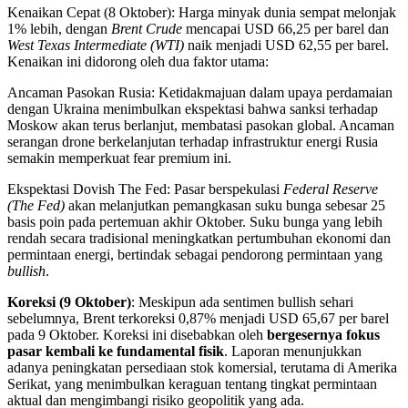
Kenaikan Cepat (8 Oktober): Harga minyak dunia sempat melonjak
1% lebih, dengan
Brent Crude
mencapai USD 66,25 per barel dan
West Texas Intermediate (WTI)
naik menjadi USD 62,55 per barel.
Kenaikan ini didorong oleh dua faktor utama:
Ancaman Pasokan Rusia: Ketidakmajuan dalam upaya perdamaian
dengan Ukraina menimbulkan ekspektasi bahwa sanksi terhadap
Moskow akan terus berlanjut, membatasi pasokan global. Ancaman
serangan drone berkelanjutan terhadap infrastruktur energi Rusia
semakin memperkuat fear premium ini.
Ekspektasi Dovish The Fed: Pasar berspekulasi
Federal Reserve
(The Fed)
akan melanjutkan pemangkasan suku bunga sebesar 25
basis poin pada pertemuan akhir Oktober. Suku bunga yang lebih
rendah secara tradisional meningkatkan pertumbuhan ekonomi dan
permintaan energi, bertindak sebagai pendorong permintaan yang
bullish
.
Koreksi (9 Oktober)
: Meskipun ada sentimen bullish sehari
sebelumnya, Brent terkoreksi 0,87% menjadi USD 65,67 per barel
pada 9 Oktober. Koreksi ini disebabkan oleh
bergesernya fokus
pasar kembali ke fundamental fisik
. Laporan menunjukkan
adanya peningkatan persediaan stok komersial, terutama di Amerika
Serikat, yang menimbulkan keraguan tentang tingkat permintaan
aktual dan mengimbangi risiko geopolitik yang ada.