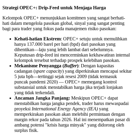
Strategi OPEC+: Drip-Feed untuk Menjaga Harga
Kelompok OPEC+ menunjukkan komitmen yang sangat berhati-
hati dalam mengelola pasokan global, sinyal yang sangat penting
bagi para trader yang fokus pada manajemen risiko pasokan:
Kehati-hatian Ekstrem
: OPEC+ setuju untuk memulihkan
hanya 137.000 barel per hari (bpd) dari pasokan yang
dihentikan—laju yang lebih lambat dari sebelumnya.
Keputusan drip-feed ini mencerminkan kekhawatiran internal
kelompok tersebut terhadap prospek kelebihan pasokan.
Mekanisme Penyangga (
Buffer
)
: Dengan kapasitas
cadangan (
spare capacity
) yang diperkirakan mencapai sekitar
5 juta bph—tertinggi sejak resesi 2009 (tidak termasuk
puncak pandemi 2020) — OPEC+ memegang kontrol
substansial untuk menstabilkan harga jika terjadi lonjakan
yang tidak terkendali.
Ancaman Jangka Panjang:
Meskipun OPEC+ dapat
menstabilkan harga jangka pendek, trader harus mewaspadai
proyeksi
International Energy Agency (IEA)
yang
memperkirakan pasokan akan melebihi permintaan dengan
margin rekor pada tahun 2026. Hal ini menempatkan pasar di
ambang potensi "krisis harga minyak" yang didorong oleh
surplus fisik.