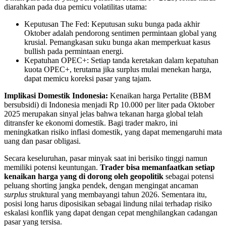
diarahkan pada dua pemicu volatilitas utama:
Keputusan The Fed: Keputusan suku bunga pada akhir
Oktober adalah pendorong sentimen permintaan global yang
krusial. Pemangkasan suku bunga akan memperkuat kasus
bullish pada permintaan energi.
Kepatuhan OPEC+: Setiap tanda keretakan dalam kepatuhan
kuota OPEC+, terutama jika surplus mulai menekan harga,
dapat memicu koreksi pasar yang tajam.
Implikasi Domestik Indonesia:
Kenaikan harga Pertalite (BBM
bersubsidi) di Indonesia menjadi Rp 10.000 per liter pada Oktober
2025 merupakan sinyal jelas bahwa tekanan harga global telah
ditransfer ke ekonomi domestik. Bagi trader makro, ini
meningkatkan risiko inflasi domestik, yang dapat memengaruhi mata
uang dan pasar obligasi.
Secara keseluruhan, pasar minyak saat ini berisiko tinggi namun
memiliki potensi keuntungan.
Trader bisa memanfaatkan setiap
kenaikan harga yang di dorong oleh geopolitik
sebagai potensi
peluang shorting jangka pendek, dengan mengingat ancaman
surplus
struktural yang membayangi tahun 2026. Sementara itu,
posisi long harus diposisikan sebagai lindung nilai terhadap risiko
eskalasi konflik yang dapat dengan cepat menghilangkan cadangan
pasar yang tersisa.