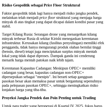
Risiko Geopolitik sebagai Price Floor Struktural
Faktor geopolitik tidak lagi hanya menjadi risiko jangka pendek,
melainkan telah menjadi
price floor
struktural yang menjaga harga
minyak di atas tingkat yang dapat dicapai dalam kondisi pasar yang
stabil.
Target Kilang Rusia: Serangan drone yang menargetkan kilang
minyak terbesar Rusia di sekitar Kirishi menegaskan kerentanan
infrastruktur. Kerusakan kilang (fasilitas penyulingan) memiliki efek
pengganda, tidak hanya mengurangi produk olahan bernilai tinggi
(bensin, diesel) tetapi juga menciptakan surplus minyak mentah
lokal yang tidak dapat diproses. Dampak ganda ini cenderung
menarik harga mentah patokan naik lebih tajam.
Kerentanan Kapasitas Cadangan: Meskipun OPEC+ memiliki
cadangan yang besar, kapasitas cadangan non-OPEC+
dipersepsikan sebagai "menipis". Ini berarti setiap gangguan
pasokan besar akan memaksa pasar untuk bergantung sepenuhnya
pada pelepasan pasokan OPEC+, sehingga meningkatkan risiko
lonjakan harga yang tiba-tiba.
Proyeksi Jangka Pendek dan Poin Penting untuk Trading
Untuk para trader yang beroperasi di Kuartal IV 2025, fokus harus