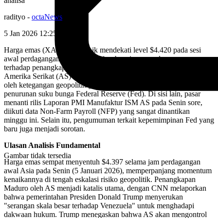
analisa
radityo
-
octaNews
5 Jan 2026 12:25
WIB
Harga emas (XAU/USD) naik mendekati level $4.420 pada sesi
awal perdagangan Asia Senin ini, sebagai respons langsung
terhadap penangkapan Presiden Venezuela Nicolas Maduro oleh
Amerika Serikat (AS) dalam operasi terbatas. Lonjakan ini diperkuat
oleh ketegangan geopolitik yang memanas serta spekulasi
penurunan suku bunga Federal Reserve (Fed). Di sisi lain, pasar
menanti rilis Laporan PMI Manufaktur ISM AS pada Senin sore,
diikuti data Non-Farm Payroll (NFP) yang sangat dinantikan
minggu ini. Selain itu, pengumuman terkait kepemimpinan Fed yang
baru juga menjadi sorotan.
Ulasan Analisis Fundamental
Gambar tidak tersedia
Harga emas sempat menyentuh $4.397 selama jam perdagangan
awal Asia pada Senin (5 Januari 2026), memperpanjang momentum
kenaikannya di tengah eskalasi risiko geopolitik. Penangkapan
Maduro oleh AS menjadi katalis utama, dengan CNN melaporkan
bahwa pemerintahan Presiden Donald Trump menyerukan
"serangan skala besar terhadap Venezuela" untuk menghadapi
dakwaan hukum. Trump menegaskan bahwa AS akan mengontrol