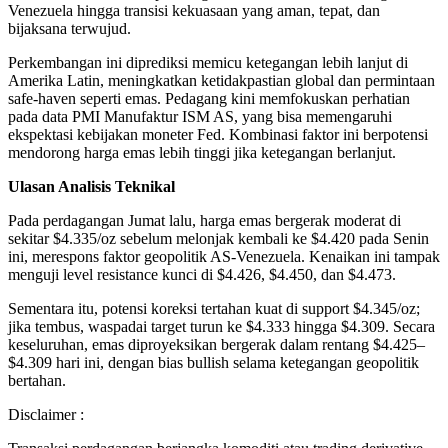
Venezuela hingga transisi kekuasaan yang aman, tepat, dan
bijaksana terwujud.
Perkembangan ini diprediksi memicu ketegangan lebih lanjut di
Amerika Latin, meningkatkan ketidakpastian global dan permintaan
safe-haven seperti emas. Pedagang kini memfokuskan perhatian
pada data PMI Manufaktur ISM AS, yang bisa memengaruhi
ekspektasi kebijakan moneter Fed. Kombinasi faktor ini berpotensi
mendorong harga emas lebih tinggi jika ketegangan berlanjut.
Ulasan Analisis Teknikal
Pada perdagangan Jumat lalu, harga emas bergerak moderat di
sekitar $4.335/oz sebelum melonjak kembali ke $4.420 pada Senin
ini, merespons faktor geopolitik AS-Venezuela. Kenaikan ini tampak
menguji level resistance kunci di $4.426, $4.450, dan $4.473.
Sementara itu, potensi koreksi tertahan kuat di support $4.345/oz;
jika tembus, waspadai target turun ke $4.333 hingga $4.309. Secara
keseluruhan, emas diproyeksikan bergerak dalam rentang $4.425–
$4.309 hari ini, dengan bias bullish selama ketegangan geopolitik
bertahan.
Disclaimer :