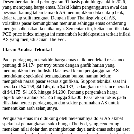
Desember dan total pelonggaran 91 basis poin hingga akhir 2026,
yang menopang harga emas. Meski klaim pengangguran awal dan
pesanan barang tahan lama di AS menunjukkan data cukup baik,
dolar tetap sulit menguat. Dengan libur Thanksgiving di AS,
volatilitas pasar kemungkinan menurun sehingga emas cenderung
mengonsolidasikan kenaikannya. Sementara itu, ketiadaan rilis data
PCE price index minggu ini menambah ketidakpastian terkait inflasi
AS yang menjadi acuan The Fed.
Ulasan Analisa Teknikal
Pada perdagangan terakhir, harga emas naik mendekati resistance
penting di $4.174 per troy ounce dengan grafik harian yang
menunjukkan tren bullish. Data awal klaim pengangguran AS
mendukung spekulasi pemangkasan bunga, namun belum
mengubah narasi pasar secara signifikan. Support teknikal saat ini
berada di $4.158, $4.146, dan $4.133, sedangkan resistance berada
di $4.175, $4.186, hingga $4.200. Rentang pergerakan harga
diperkirakan antara $4.146 hingga $4.200. Pasar akan fokus pada
rilis data neraca perdagangan dan sektor perumahan AS untuk
menentukan arah selanjutnya.
Penguatan emas ini didukung oleh melemahnya dolar AS akibat
spekulasi pemangkasan suku bunga The Fed, yang cenderung
menekan nilai dolar dan meningkatkan daya tarik emas sebagai aset