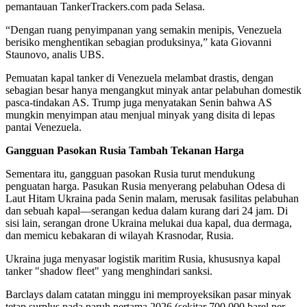
pemantauan TankerTrackers.com pada Selasa.
“Dengan ruang penyimpanan yang semakin menipis, Venezuela
berisiko menghentikan sebagian produksinya,” kata Giovanni
Staunovo, analis UBS.
Pemuatan kapal tanker di Venezuela melambat drastis, dengan
sebagian besar hanya mengangkut minyak antar pelabuhan domestik
pasca-tindakan AS. Trump juga menyatakan Senin bahwa AS
mungkin menyimpan atau menjual minyak yang disita di lepas
pantai Venezuela.
Gangguan Pasokan Rusia Tambah Tekanan Harga
Sementara itu, gangguan pasokan Rusia turut mendukung
penguatan harga. Pasukan Rusia menyerang pelabuhan Odesa di
Laut Hitam Ukraina pada Senin malam, merusak fasilitas pelabuhan
dan sebuah kapal—serangan kedua dalam kurang dari 24 jam. Di
sisi lain, serangan drone Ukraina melukai dua kapal, dua dermaga,
dan memicu kebakaran di wilayah Krasnodar, Rusia.
Ukraina juga menyasar logistik maritim Rusia, khususnya kapal
tanker "shadow fleet" yang menghindari sanksi.
Barclays dalam catatan minggu ini memproyeksikan pasar minyak
tetap surplus pada paruh pertama 2026 (sekitar 700.000 barel per