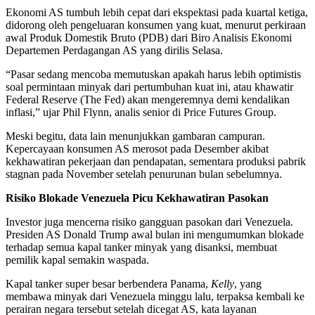
Ekonomi AS tumbuh lebih cepat dari ekspektasi pada kuartal ketiga,
didorong oleh pengeluaran konsumen yang kuat, menurut perkiraan
awal Produk Domestik Bruto (PDB) dari Biro Analisis Ekonomi
Departemen Perdagangan AS yang dirilis Selasa.
“Pasar sedang mencoba memutuskan apakah harus lebih optimistis
soal permintaan minyak dari pertumbuhan kuat ini, atau khawatir
Federal Reserve (The Fed) akan mengeremnya demi kendalikan
inflasi,” ujar Phil Flynn, analis senior di Price Futures Group.
Meski begitu, data lain menunjukkan gambaran campuran.
Kepercayaan konsumen AS merosot pada Desember akibat
kekhawatiran pekerjaan dan pendapatan, sementara produksi pabrik
stagnan pada November setelah penurunan bulan sebelumnya.
Risiko Blokade Venezuela Picu Kekhawatiran Pasokan
Investor juga mencerna risiko gangguan pasokan dari Venezuela.
Presiden AS Donald Trump awal bulan ini mengumumkan blokade
terhadap semua kapal tanker minyak yang disanksi, membuat
pemilik kapal semakin waspada.
Kapal tanker super besar berbendera Panama,
Kelly
, yang
membawa minyak dari Venezuela minggu lalu, terpaksa kembali ke
perairan negara tersebut setelah dicegat AS, kata layanan