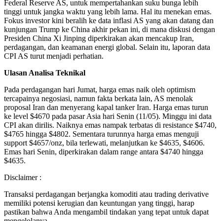
Federal Reserve AS, untuk mempertahankan suku bunga lebih
tinggi untuk jangka waktu yang lebih lama. Hal itu menekan emas.
Fokus investor kini beralih ke data inflasi AS yang akan datang dan
kunjungan Trump ke China akhir pekan ini, di mana diskusi dengan
Presiden China Xi Jinping diperkirakan akan mencakup Iran,
perdagangan, dan keamanan energi global. Selain itu, laporan data
CPI AS turut menjadi perhatian.
Ulasan Analisa Teknikal
Pada perdagangan hari Jumat, harga emas naik oleh optimism
tercapainya negosiasi, namun fakta berkata lain, AS menolak
proposal Iran dan menyerang kapal tanker Iran. Harga emas turun
ke level $4670 pada pasar Asia hari Senin (11/05). Minggu ini data
CPI akan dirilis. Naiknya emas nampak terbatas di resistance $4740,
$4765 hingga $4802. Sementara turunnya harga emas menguji
support $4657/onz, bila terlewati, melanjutkan ke $4635, $4606.
Emas hari Senin, diperkirakan dalam range antara $4740 hingga
$4635.
Disclaimer :
Transaksi perdagangan berjangka komoditi atau trading derivative
memiliki potensi kerugian dan keuntungan yang tinggi, harap
pastikan bahwa Anda mengambil tindakan yang tepat untuk dapat
mengelolanya.