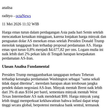
analisa
radityo
-
octaNews
11 Mei 2026 11:32
WIB
Harga emas turun dalam perdagangan Asia pada hari Senin setelah
mencatatkan kenaikan mingguan, karena lonjakan harga minyak dan
penguatan dolar AS menekan emas setelah Presiden Donald Trump
menolak tanggapan Iran terhadap proposal perdamaian AS. Harga
emas spot turun 0,8% menjadi $4.677,82 per ons. Logam mulia ini
naik lebih dari 2% pekan lalu di Tengah harapan kesepakatan
perdamaian AS-Iran.
Ulasan Analisa Fundamental
Presiden Trump menggambarkan tanggapan terbaru Teheran
terhadap kerangka perdamaian Washington sebagai "sama sekali
tidak dapat diterima", meredam harapan akan terobosan jangka
pendek dalam negosiasi AS-Iran. Minyak mentah Brent naik lebih
dari 3% di atas $104 per barel, sementara minyak mentah West
Texas Intermediate AS naik mendekati $99. Harga minyak yang
lebih tinggi memperkuat kekhawatiran bahwa inflasi dapat tetap
tinggi secara global, berpotensi memaksa bank sentral, termasuk