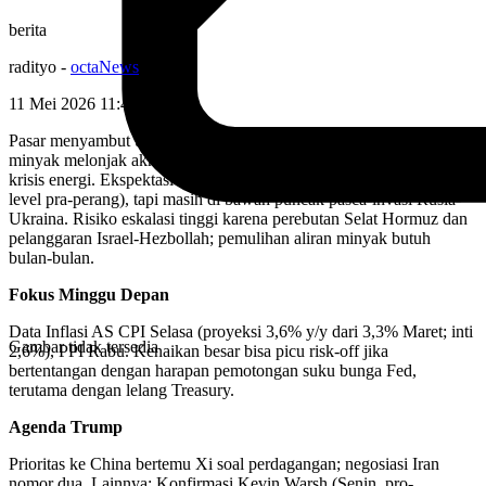
berita
radityo
-
octaNews
11 Mei 2026 11:40
WIB
Pasar menyambut upaya perdamaian Trump-Iran meski harga
minyak melonjak akhir April, tapi reli AI menutupi kekhawatiran
krisis energi. Ekspektasi inflasi AS naik (breakeven 10 tahun di atas
level pra-perang), tapi masih di bawah puncak pasca-invasi Rusia-
Ukraina. Risiko eskalasi tinggi karena perebutan Selat Hormuz dan
pelanggaran Israel-Hezbollah; pemulihan aliran minyak butuh
bulan-bulan.
Fokus Minggu Depan
Data Inflasi AS
CPI Selasa (proyeksi 3,6% y/y dari 3,3% Maret; inti
Gambar tidak tersedia
2,6%), PPI Rabu. Kenaikan besar bisa picu risk-off jika
bertentangan dengan harapan pemotongan suku bunga Fed,
terutama dengan lelang Treasury.
Agenda Trump
Prioritas ke China bertemu Xi soal perdagangan; negosiasi Iran
nomor dua. Lainnya: Konfirmasi Kevin Warsh (Senin, pro-