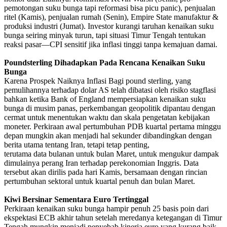
pemotongan suku bunga tapi reformasi bisa picu panic), penjualan
ritel (Kamis), penjualan rumah (Senin), Empire State manufaktur &
produksi industri (Jumat). Investor kurangi taruhan kenaikan suku
bunga seiring minyak turun, tapi situasi Timur Tengah tentukan
reaksi pasar—CPI sensitif jika inflasi tinggi tanpa kemajuan damai.
Poundsterling Dihadapkan Pada Rencana Kenaikan Suku
Bunga
Karena Prospek Naiknya Inflasi
Bagi pound sterling, yang
pemulihannya terhadap dolar AS telah dibatasi oleh risiko stagflasi
bahkan ketika Bank of England mempersiapkan kenaikan suku
bunga di musim panas, perkembangan geopolitik dipantau dengan
cermat untuk menentukan waktu dan skala pengetatan kebijakan
moneter. Perkiraan awal pertumbuhan PDB kuartal pertama minggu
depan mungkin akan menjadi hal sekunder dibandingkan dengan
berita utama tentang Iran, tetapi tetap penting,
terutama data bulanan untuk bulan Maret, untuk mengukur dampak
dimulainya perang Iran terhadap perekonomian Inggris. Data
tersebut akan dirilis pada hari Kamis, bersamaan dengan rincian
pertumbuhan sektoral untuk kuartal penuh dan bulan Maret.
Kiwi Bersinar Sementara Euro Tertinggal
Perkiraan kenaikan suku bunga hampir penuh 25 basis poin dari
ekspektasi ECB akhir tahun setelah meredanya ketegangan di Timur
Tengah mungkin menjadi penyebab kinerja euro yang kurang baik.