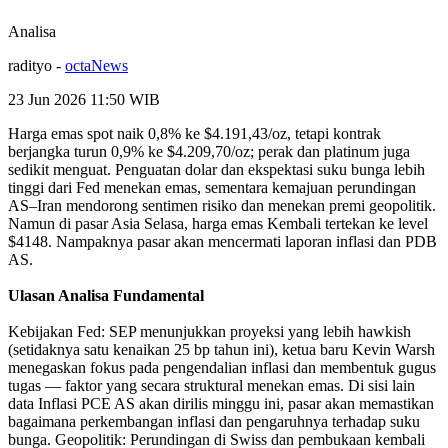
Analisa
radityo
-
octaNews
23 Jun 2026 11:50
WIB
Harga emas spot naik 0,8% ke $4.191,43/oz, tetapi kontrak
berjangka turun 0,9% ke $4.209,70/oz; perak dan platinum juga
sedikit menguat. Penguatan dolar dan ekspektasi suku bunga lebih
tinggi dari Fed menekan emas, sementara kemajuan perundingan
AS–Iran mendorong sentimen risiko dan menekan premi geopolitik.
Namun di pasar Asia Selasa, harga emas Kembali tertekan ke level
$4148. Nampaknya pasar akan mencermati laporan inflasi dan PDB
AS.
Ulasan Analisa Fundamental
Kebijakan Fed: SEP menunjukkan proyeksi yang lebih hawkish
(setidaknya satu kenaikan 25 bp tahun ini), ketua baru Kevin Warsh
menegaskan fokus pada pengendalian inflasi dan membentuk gugus
tugas — faktor yang secara struktural menekan emas. Di sisi lain
data Inflasi PCE AS akan dirilis minggu ini, pasar akan memastikan
bagaimana perkembangan inflasi dan pengaruhnya terhadap suku
bunga. Geopolitik: Perundingan di Swiss dan pembukaan kembali