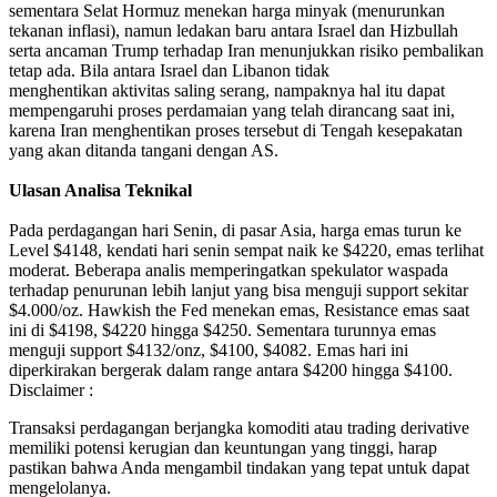
sementara Selat Hormuz menekan harga minyak (menurunkan
tekanan inflasi), namun ledakan baru antara Israel dan Hizbullah
serta ancaman Trump terhadap Iran menunjukkan risiko pembalikan
tetap ada. Bila antara Israel dan Libanon tidak
menghentikan aktivitas saling serang, nampaknya hal itu dapat
mempengaruhi proses perdamaian yang telah dirancang saat ini,
karena Iran menghentikan proses tersebut di Tengah kesepakatan
yang akan ditanda tangani dengan AS.
Ulasan Analisa Teknikal
Pada perdagangan hari Senin, di pasar Asia, harga emas turun ke
Level $4148, kendati hari senin sempat naik ke $4220, emas terlihat
moderat. Beberapa analis memperingatkan spekulator waspada
terhadap penurunan lebih lanjut yang bisa menguji support sekitar
$4.000/oz. Hawkish the Fed menekan emas, Resistance emas saat
ini di $4198, $4220 hingga $4250. Sementara turunnya emas
menguji support $4132/onz, $4100, $4082. Emas hari ini
diperkirakan bergerak dalam range antara $4200 hingga $4100.
Disclaimer :
Transaksi perdagangan berjangka komoditi atau trading derivative
memiliki potensi kerugian dan keuntungan yang tinggi, harap
pastikan bahwa Anda mengambil tindakan yang tepat untuk dapat
mengelolanya.