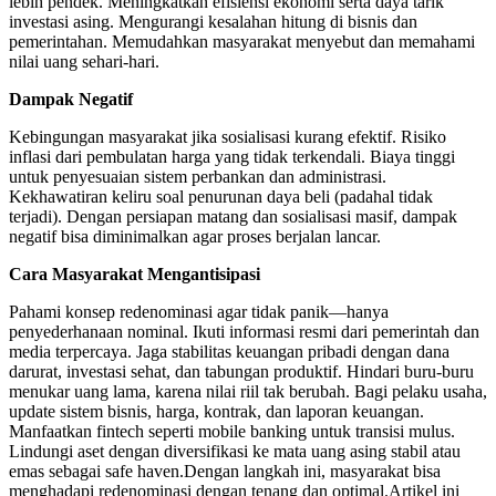
lebih pendek. Meningkatkan efisiensi ekonomi serta daya tarik
investasi asing. Mengurangi kesalahan hitung di bisnis dan
pemerintahan. Memudahkan masyarakat menyebut dan memahami
nilai uang sehari-hari.
Dampak Negatif
Kebingungan masyarakat jika sosialisasi kurang efektif. Risiko
inflasi dari pembulatan harga yang tidak terkendali. Biaya tinggi
untuk penyesuaian sistem perbankan dan administrasi.
Kekhawatiran keliru soal penurunan daya beli (padahal tidak
terjadi). Dengan persiapan matang dan sosialisasi masif, dampak
negatif bisa diminimalkan agar proses berjalan lancar.
Cara Masyarakat Mengantisipasi
Pahami konsep redenominasi agar tidak panik—hanya
penyederhanaan nominal. Ikuti informasi resmi dari pemerintah dan
media terpercaya. Jaga stabilitas keuangan pribadi dengan dana
darurat, investasi sehat, dan tabungan produktif. Hindari buru-buru
menukar uang lama, karena nilai riil tak berubah. Bagi pelaku usaha,
update sistem bisnis, harga, kontrak, dan laporan keuangan.
Manfaatkan fintech seperti mobile banking untuk transisi mulus.
Lindungi aset dengan diversifikasi ke mata uang asing stabil atau
emas sebagai safe haven.Dengan langkah ini, masyarakat bisa
menghadapi redenominasi dengan tenang dan optimal.Artikel ini