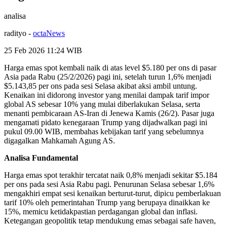
analisa
radityo
-
octaNews
25 Feb 2026 11:24
WIB
Harga emas spot kembali naik di atas level $5.180 per ons di pasar
Asia pada Rabu (25/2/2026) pagi ini, setelah turun 1,6% menjadi
$5.143,85 per ons pada sesi Selasa akibat aksi ambil untung.
Kenaikan ini didorong investor yang menilai dampak tarif impor
global AS sebesar 10% yang mulai diberlakukan Selasa, serta
menanti pembicaraan AS-Iran di Jenewa Kamis (26/2). Pasar juga
mengamati pidato kenegaraan Trump yang dijadwalkan pagi ini
pukul 09.00 WIB, membahas kebijakan tarif yang sebelumnya
digagalkan Mahkamah Agung AS.
Analisa Fundamental
Harga emas spot terakhir tercatat naik 0,8% menjadi sekitar $5.184
per ons pada sesi Asia Rabu pagi. Penurunan Selasa sebesar 1,6%
mengakhiri empat sesi kenaikan berturut-turut, dipicu pemberlakuan
tarif 10% oleh pemerintahan Trump yang berupaya dinaikkan ke
15%, memicu ketidakpastian perdagangan global dan inflasi.
Ketegangan geopolitik tetap mendukung emas sebagai safe haven,