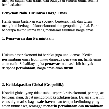
menjadi bagian dari tradisi dan budaya di seluruh dunia selama
berabad-abad.
Penyebab Naik Turunnya Harga Emas
Harga emas bagaikan
roll coaster
, bergerak naik dan turun
mengikuti berbagai faktor ekonomi dan geopolitik global. Berikut
beberapa faktor utama yang mendasari fluktuasi harga emas:
1. Penawaran dan Permintaan:
Hukum dasar ekonomi ini berlaku juga untuk emas. Ketika
permintaan
emas lebih tinggi daripada
penawaran
, harga emas
akan
naik
. Sebaliknya, jika
penawaran
emas lebih banyak
daripada
permintaan
, harga emas akan
turun
.
2. Ketidakpastian Global (Geopolitik):
Kondisi global yang tidak stabil, seperti krisis ekonomi, perang, atau
bencana alam, dapat mendorong
ketidakpastian
. Dalam situasi ini,
emas digemari sebagai
safe haven
atau tempat berlindung yang
aman untuk aset, sehingga
menarik permintaan
dan
menaikkan